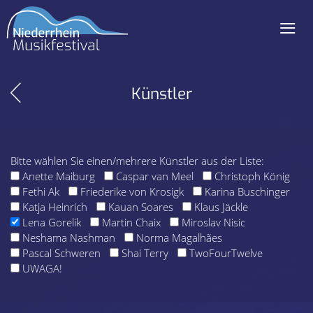
≡
Navigation
überspringen
Künstler
Bitte wählen Sie einen/mehrere Künstler aus der Liste:
Anette Maiburg
Caspar van Meel
Christoph König
Fethi Ak
Friederike von Krosigk
Karina Buschinger
Katja Heinrich
Kauan Soares
Klaus Jäckle
Lena Gorelik
Martin Chaix
Miroslav Nisic
Neshama Nashman
Norma Magalhães
Pascal Schweren
Shai Terry
TwoFourTwelve
UWAGA!