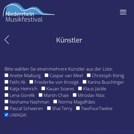
≡
Navigation
überspringen
Künstler
Bitte wählen Sie einen/mehrere Künstler aus der Liste:
Anette Maiburg
Caspar van Meel
Christoph König
Fethi Ak
Friederike von Krosigk
Karina Buschinger
Katja Heinrich
Kauan Soares
Klaus Jäckle
Lena Gorelik
Martin Chaix
Miroslav Nisic
Neshama Nashman
Norma Magalhães
Pascal Schweren
Shai Terry
TwoFourTwelve
UWAGA!