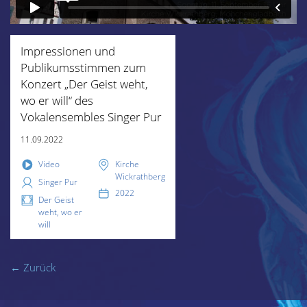
Impressionen und
Publikumsstimmen zum
Konzert „Der Geist weht,
wo er will“ des
Vokalensembles Singer Pur
11.09.2022
Video
Kirche
Wickrathberg
Singer Pur
2022
Der Geist
weht, wo er
will
← Zurück