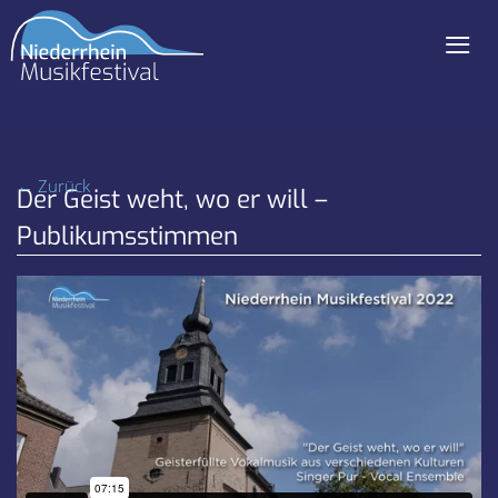
≡
Navigation
überspringen
← Zurück
Der Geist weht, wo er will –
Publikumsstimmen