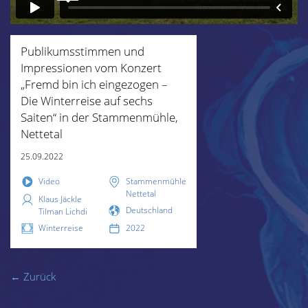
Publikumsstimmen und
Impressionen vom Konzert
„Fremd bin ich eingezogen –
Die Winterreise auf sechs
Saiten“ in der Stammenmühle,
Nettetal
25.09.2022
Video
Stammenmühle
Nettetal
Klaus Jäckle
Deutschland
Tilman Lichdi
Winterreise
2022
← Zurück