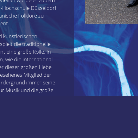
Vielfalt wurde er zudem
-Hochschule Düsseldorf
nische Folklore zu
ent.
 künstlerischen
pielt die traditionelle
t eine große Rolle. In
, wie die international
er dieser großen Liebe
gesehenes Mitglied der
ordergrund immer seine
ür Musik und die große
lo-Gitarrist im klassischen
talist in seinen Bands, auf
anen Situationen, in denen
mt – mitreißend ist es auf
arracent musiziert.