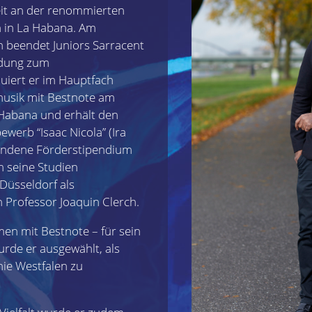
eit an der renommierten
n in La Habana. Am
beendet Juniors Sarracent
ldung zum
iert er im Hauptfach
musik mit Bestnote am
a Habana und erhält den
werb “Isaac Nicola” (Ira
bundene Förderstipendium
 seine Studien
Düsseldorf als
n Professor Joaquin Clerch.
en mit Bestnote – für sein
rde er ausgewählt, als
nie Westfalen zu