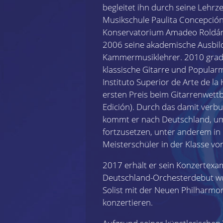
begleitet ihn durch seine Lehrz
Musikschule Paulita Concepció
Konservatorium Amadeo Roldán 
2006 seine akademische Ausbi
Kammermusiklehrer. 2010 gradu
klassische Gitarre und Popular
Instituto Superior de Arte de l
ersten Preis beim Gitarrenwettbe
Edición). Durch das damit ver
kommt er nach Deutschland, um
fortzusetzen, unter anderem in 
Meisterschüler in der Klasse vo
2017 erhält er sein Konzertexam
Deutschland-Orchesterdebut wu
Solist mit der Neuen Philharmo
konzertieren.