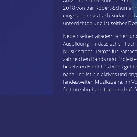
Aufgrund seiner künstlerischen 
2018 von der Robert-Schumann
eingeladen das Fach Südamerika
unterrichten und ist seither Doz
Neben seiner akademischen und
Ausbildung im klassischen Fach s
Musik seiner Heimat für Sarracen
zahlreichen Bands und Projekten
besetzten Band Los Pipos geht 
nach und ist ein aktives und an
landesweiten Musikszene. Im V
fast unzähmbare Leidenschaft f
Freude am Spielen. Sei es als So
Bereich oder als Multi-Instrumen
Konzerten, Sessions oder spont
es den Vollblutmusiker überkom
jeden Fall, wenn Juniors Cesar S