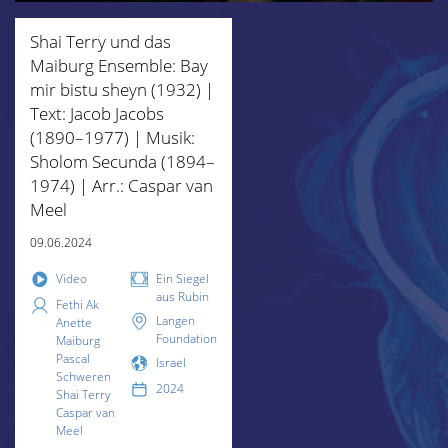
Shai Terry und das
Maiburg Ensemble: Bay
mir bistu sheyn (1932) |
Text: Jacob Jacobs
(1890–1977) | Musik:
Sholom Secunda (1894–
1974) | Arr.: Caspar van
Meel
09.06.2024
Video
Ein Siegel
aus Rubin
Fethi Ak
Langen
Anette
Foundation
Maiburg
Pascal
Israel
Schweren
2024
Shai Terry
Caspar van
Meel