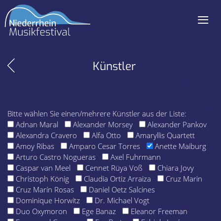
≡
Navigation
überspringen
Künstler
Bitte wählen Sie einen/mehrere Künstler aus der Liste:
Adnan Maral
Alexander Morsey
Alexander Pankov
Alexandra Cravero
Alfa Otto
Amaryllis Quartett
Amoy Ribas
Amparo Cesar Torres
Anette Maiburg
Arturo Castro Nogueras
Axel Fuhrmann
Caspar van Meel
Cennet Rüya Voß
Chiara Jovy
Christoph König
Claudia Ortiz Arraiza
Cruz Marin
Cruz Marín Rosas
Daniel Oetz Salcines
Dominique Horwitz
Dr. Michael Vogt
Duo Oxymoron
Ege Banaz
Eleanor Freeman