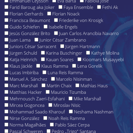
Emmanuel Ceysson
Eva Barta
Fabiola José
Farid Baroug aka Joker
Faya Ensemble
Fethi Ak
Florian Gerhards
Florian Noack
Francisca Beaumont
Friederike von Krosigk
Guido Schiefen
Isabelle Engels
Jesús González Brito
Juan Carlos Arancibia Navarro
Juan Lama
Junior César Zambrano
Juniors César Sarracent
Jürgen Hartmann
Jürgen Schuld
Karina Buschinger
Kathye Molina
Katja Heinrich
Kauan Soares
Kioomars Musayyebi
Klaus Jäckle
Klaus Ramma
Lena Gorelik
Lucas Imbiriba
Luna Reis Ramma
Manuel A. Sánchez
Marcelo Nisinman
Marc Marshall
Martin Chaix
Mathias Haus
Matthias Hacker
Mauricio Tizumba
Mehrnousch Zaeri-Esfahani
Mike Marshall
Mircea Gogoncea
Miroslav Nisic
Mohammad Saado Kharouf
Neshama Nashman
Nirse González
Noah Reis Ramma
Norma Magalhães
Pablo Sáez Cerpa
Pascal Schweren
Pedro „Trigo“ Santana