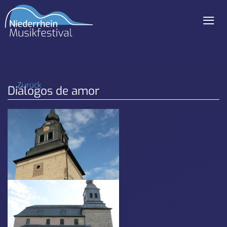
≡
Navigation
überspringen
← Zurück
Diálogos de amor