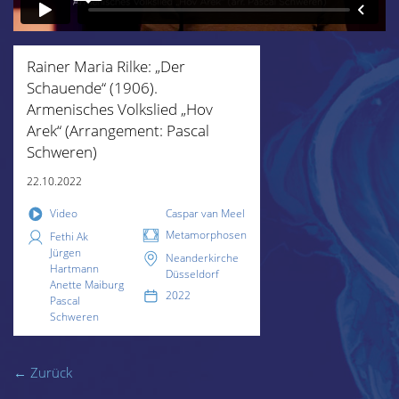
Rainer Maria Rilke: „Der
Schauende“ (1906).
Armenisches Volkslied „Hov
Arek“ (Arrangement: Pascal
Schweren)
22.10.2022
Video
Caspar van Meel
Metamorphosen
Fethi Ak
Jürgen
Neanderkirche
Hartmann
Düsseldorf
Anette Maiburg
2022
Pascal
Schweren
← Zurück