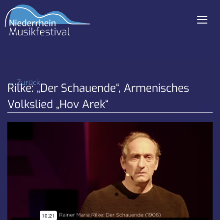
≡
Navigation
überspringen
← Zurück
Rilke: „Der Schauende“, Armenisches
Volkslied „Hov Arek“