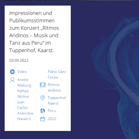
Impressionen und
Publikumsstimmen
zum Konzert „Ritmos
Andinos – Musik und
Tanz aus Peru“ im
Tuppenhof, Kaarst.
03.09.2022
Video
Pablo Sáez
Cerpa
Anette
Ritmos
Maiburg
andinos
Kathye
Molina
Tuppenhof
Juan
Kaarst
Carlos
Peru
Arancibia
Navarro
2022