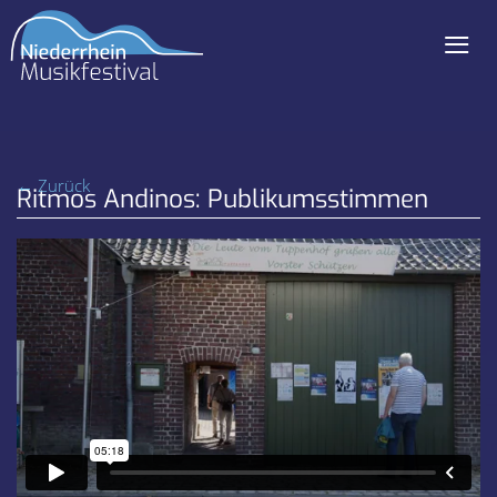
≡
Navigation
überspringen
← Zurück
Ritmos Andinos: Publikumsstimmen