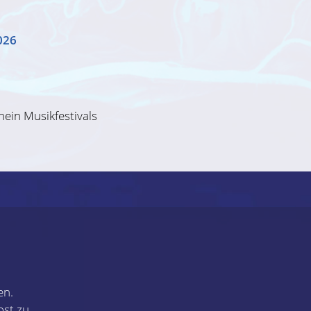
026
ein Musikfestivals
en.
st zu.