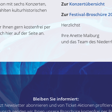
son mit sechs Konzerten,
Zur
Konzertübersicht
hlten kulturhistorischen
Zur
Festival-Broschüre 2
Herzlichst
 Ihnen gern kostenfrei per
ch hier auf der Seite an.
Ihre Anette Maiburg
und das Team des Niederrh
Bleiben Sie informiert:
tzt Newsletter abonnieren und von Ticket-Aktionen profitier
unsch senden wir Ihnen unsere Broschüre kostenfrei per Po