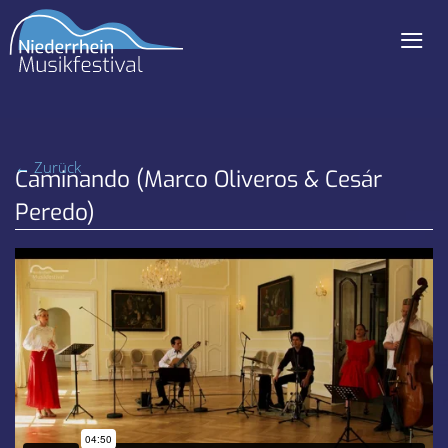
≡
Navigation
überspringen
← Zurück
Caminando (Marco Oliveros & Cesár
Peredo)