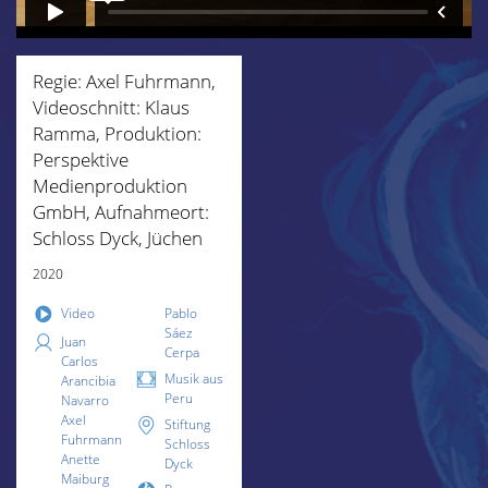
Regie: Axel Fuhrmann,
Videoschnitt: Klaus
Ramma, Produktion:
Perspektive
Medienproduktion
GmbH, Aufnahmeort:
Schloss Dyck, Jüchen
2020
Video
Pablo
Sáez
Juan
Cerpa
Carlos
Musik aus
Arancibia
Peru
Navarro
Axel
Stiftung
Fuhrmann
Schloss
Anette
Dyck
Maiburg