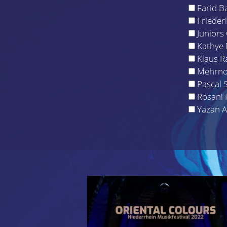
Farid B
Frieder
Juniors
Kathye 
Klaus 
Mehrnou
Pascal 
Rosani 
Yazan A