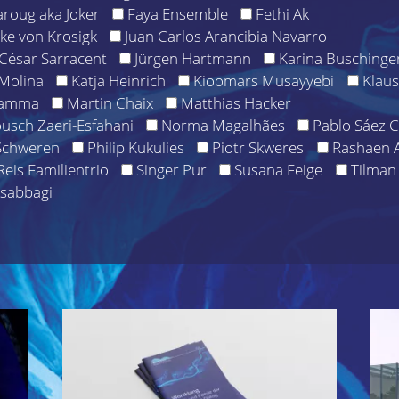
aroug aka Joker
Faya Ensemble
Fethi Ak
ike von Krosigk
Juan Carlos Arancibia Navarro
 César Sarracent
Jürgen Hartmann
Karina Buschinge
Molina
Katja Heinrich
Kioomars Musayyebi
Klaus
Ramma
Martin Chaix
Matthias Hacker
sch Zaeri-Esfahani
Norma Magalhães
Pablo Sáez 
Schweren
Philip Kukulies
Piotr Skweres
Rashaen A
Reis Familientrio
Singer Pur
Susana Feige
Tilman 
sabbagi