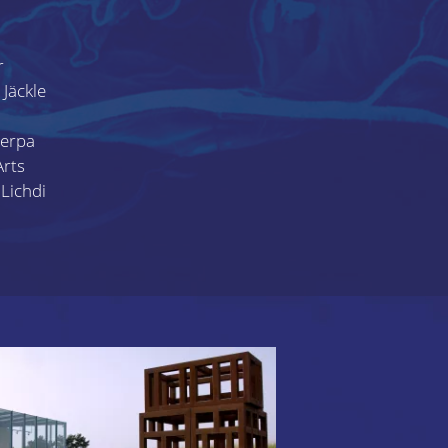
r
 Jäckle
Cerpa
rts
Lichdi