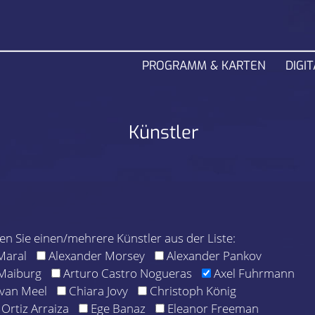
PROGRAMM & KARTEN
DIGIT
Künstler
len Sie einen/mehrere Künstler aus der Liste:
Maral
Alexander Morsey
Alexander Pankov
Maiburg
Arturo Castro Nogueras
Axel Fuhrmann
van Meel
Chiara Jovy
Christoph König
 Ortiz Arraiza
Ege Banaz
Eleanor Freeman