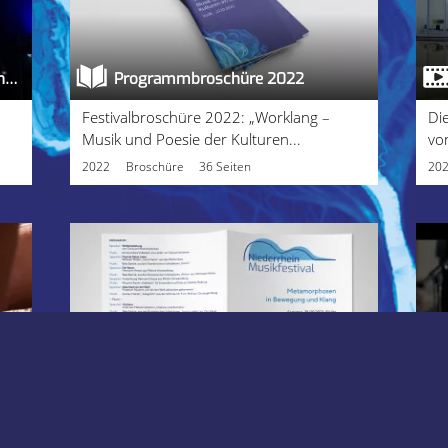
Oriental Colours – Konzertmitschnitt
Programmbroschüre 2022
Festivalbroschüre 2022: „Worklang –
Di
Musik und Poesie der Kulturen...
vo
2022
Broschüre
36 Seiten
20
Metamorphosen - Abendprogramm
Programmfaltblatt zum Konzert in der
Ei