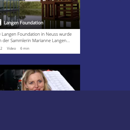
Langen Foundation
e Langen Foundation in Neuss wurde
n der Sammlerin Marianne Langen...
22
Video
6 min
Konzertprojekt Metamorphosen
nblick in das Konzertprojekt