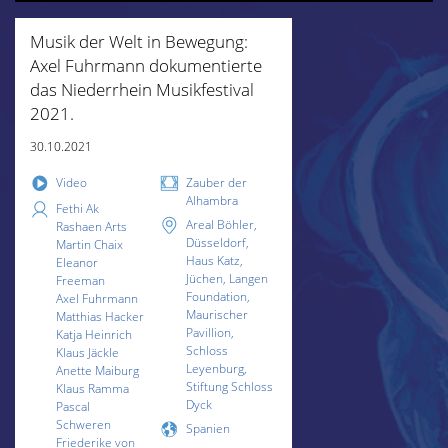
Musik der Welt in Bewegung:
Axel Fuhrmann dokumentierte
das Niederrhein Musikfestival
2021.
30.10.2021
Video
Zauber der
Alhambra
Fethi Ak
Areal Böhler,
Rashaen Arts
Düsseldorf,
Martin Chaix
Haus Katz,
Eleanor
Jüchen, Langen
Freeman
Foundation,
Axel Fuhrmann
Maurischer
Matthias Hacker
Pavillion,
Katja Heinrich
Schloss
Klaus Jäckle
Leyenburg,
Anette Maiburg
Stiftung Schloss
Klaus Ramma
Dyck
Pascal
Schweren
Spanien
Friederike von