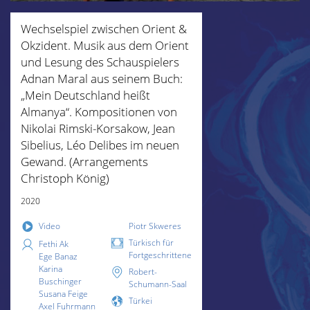
Wechselspiel zwischen Orient &
Okzident. Musik aus dem Orient
und Lesung des Schauspielers
Adnan Maral aus seinem Buch:
„Mein Deutschland heißt
Almanya“. Kompositionen von
Nikolai Rimski-Korsakow, Jean
Sibelius, Léo Delibes im neuen
Gewand. (Arrangements
Christoph König)
2020
Video
Piotr Skweres
Türkisch für
Fethi Ak
Fortgeschrittene
Ege Banaz
Karina
Robert-
Buschinger
Schumann-Saal
Susana Feige
Türkei
Axel Fuhrmann