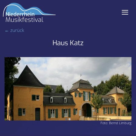
≡
Navigation
← zurück
überspringen
Haus Katz
•
•
Foto: Bernd Limburg